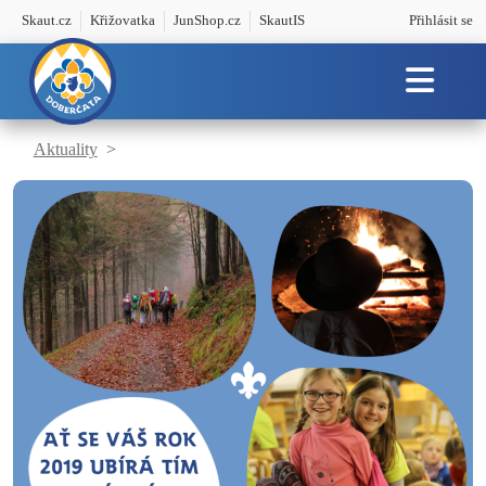
Skaut.cz
Křižovatka
JunShop.cz
SkautIS
Přihlásit se
Aktuality