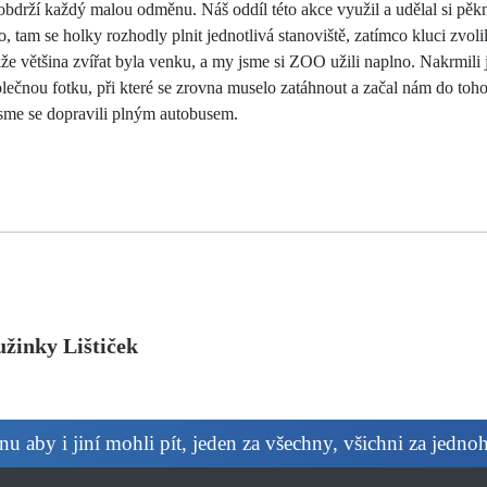
í obdrží každý malou odměnu. Náš oddíl této akce využil a udělal si pěk
o, tam se holky rozhodly plnit jednotlivá stanoviště, zatímco kluci zvol
kže většina zvířat byla venku, a my jsme si ZOO užili naplno. Nakrmili 
lečnou fotku, při které se zrovna muselo zatáhnout a začal nám do toho
sme se dopravili plným autobusem.
užinky Lištiček
 aby i jiní mohli pít, jeden za všechny, všichni za jedno