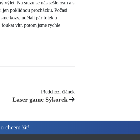
ný výlet. Na srazu se nás sešlo osm a s
ili jen poklidnou procházku. Počasí
jsme kozy, udělali pár fotek a
 foukat vítr, potom jsme rychle
Předchozí článek
Laser game Sýkorek
ho chcem žít!