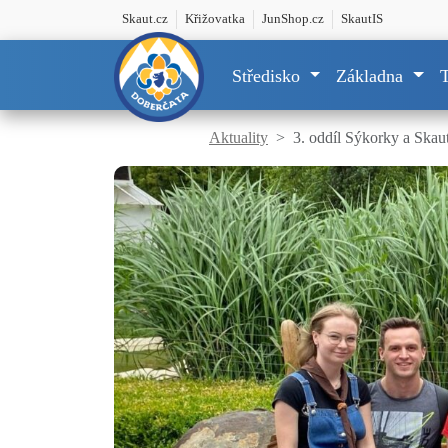
Skaut.cz
Křižovatka
JunShop.cz
SkautIS
Středisko
Základna
Aktuality
3. oddíl Sýkorky a Ska