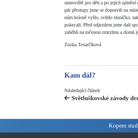
stanoviště pro děti a po jejich splněn
pár přestupy jsme se dopravili na míst
nám krásně vyšlo, svítilo sluníčko, ta
pokecali. Před odjezdem jsme dali spo
zaběhli na točenou zmrzlinu a domů j
Zuzka Tesarčíková
Kam dál?
Následující článek
Světluškovské závody dr
Kopem studnu