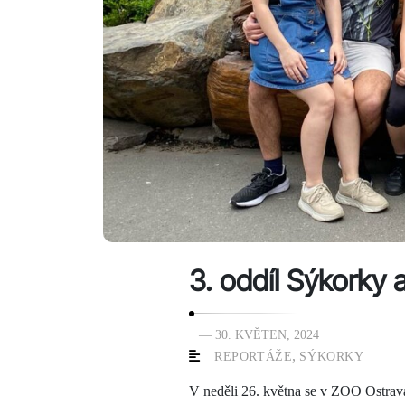
3. oddíl Sýkorky
— 30. KVĚTEN, 2024
,
REPORTÁŽE
SÝKORKY
V neděli 26. května se v ZOO Ostrava 