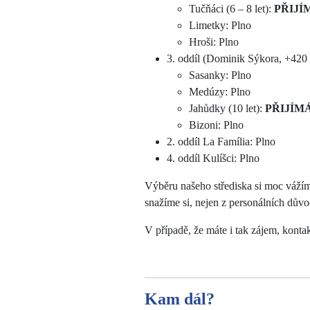
Tučňáci (6 – 8 let):
PŘIJÍ
Limetky: Plno
Hroši: Plno
3. oddíl (Dominik Sýkora, +420
Sasanky: Plno
Medúzy: Plno
Jahůdky (10 let):
PŘIJÍM
Bizoni: Plno
2. oddíl La Família: Plno
4. oddíl Kulíšci: Plno
Výběru našeho střediska si moc vážím
snažíme si, nejen z personálních dův
V případě, že máte i tak zájem, kontak
Kam dál?