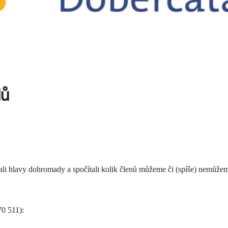
lů
i hlavy dohromady a spočítali kolik členů můžeme či (spíše) nemůžem
70 511):