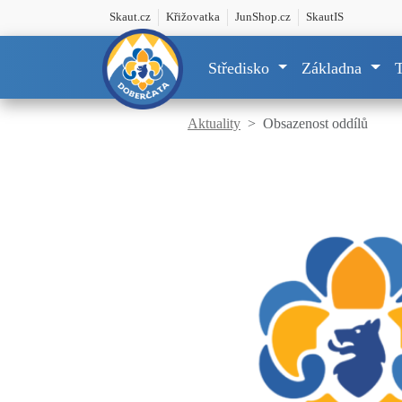
Skaut.cz
Křižovatka
JunShop.cz
SkautIS
Středisko
Základna
Aktuality
Obsazenost oddílů