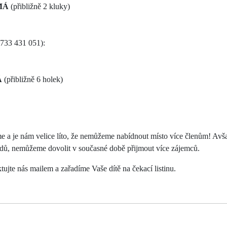
MÁ
(přibližně 2 kluky)
 733 431 051):
Á
(přibližně 6 holek)
e a je nám velice líto, že nemůžeme nabídnout místo více členům! Avšak
odů, nemůžeme dovolit v současné době přijmout více zájemců.
tujte nás mailem a zařadíme Vaše dítě na čekací listinu.