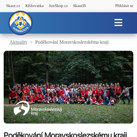
Skaut.cz
Křižovatka
JunShop.cz
SkautIS
Přihlásit se
Aktuality
Poděkování Moravskoslezskému kraji
Poděkování Moravskoslezskému kraji