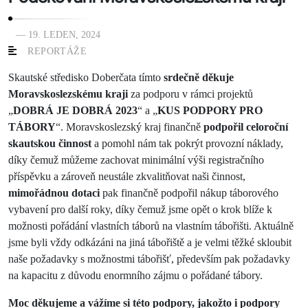
— 19. LEDEN, 2024
REPORTÁŽE
Skautské středisko Doberčata tímto
srdečně děkuje
Moravskoslezskému kraji
za podporu v rámci projektů
„
DOBRÁ JE DOBRÁ 2023
“ a „
KUS PODPORY PRO
TÁBORY
“. Moravskoslezský kraj finančně
podpořil
celoroční
skautskou činnost
a pomohl nám tak pokrýt provozní náklady,
díky čemuž můžeme zachovat minimální výši registračního
příspěvku a zároveň neustále zkvalitňovat naši činnost,
mimořádnou dotaci
pak finančně podpořil nákup táborového
vybavení pro další roky, díky čemuž jsme opět o krok blíže k
možnosti pořádání vlastních táborů na vlastním tábořišti. Aktuálně
jsme byli vždy odkázáni na jiná tábořiště a je velmi těžké skloubit
naše požadavky s možnostmi tábořišť, především pak požadavky
na kapacitu z důvodu enormního zájmu o pořádané tábory.
Moc děkujeme a vážíme si této podpory, jakožto i podpory