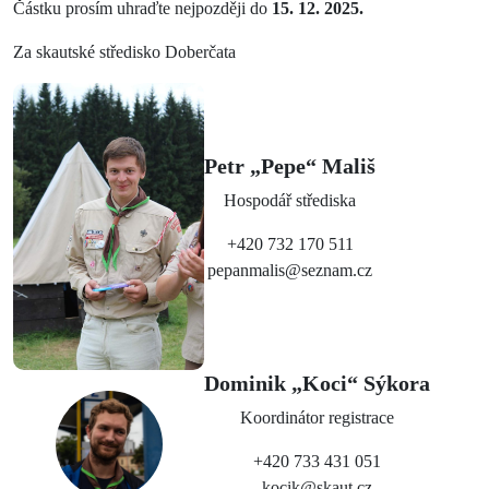
Částku prosím uhraďte nejpozději do
15. 12. 2025.
Za skautské středisko Doberčata
Petr „Pepe“ Mališ
Hospodář střediska
+420 732 170 511
pepanmalis@seznam.cz
Dominik „Koci“ Sýkora
Koordinátor registrace
+420 733 431 051
kocik@skaut.cz