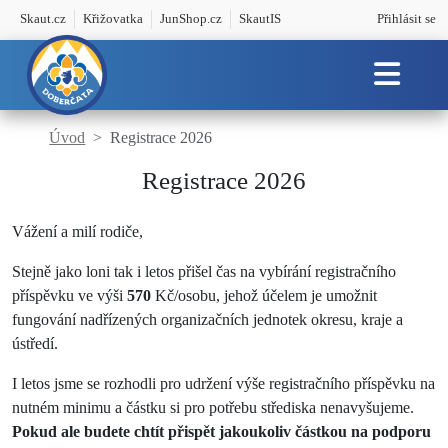
Skaut.cz
Křižovatka
JunShop.cz
SkautIS
Přihlásit se
Úvod
Registrace 2026
Registrace 2026
Vážení a milí rodiče,
Stejně jako loni tak i letos přišel čas na vybírání registračního
příspěvku ve výši
570
Kč/osobu, jehož účelem je umožnit
fungování nadřízených organizačních jednotek okresu, kraje a
ústředí.
I letos jsme se rozhodli pro udržení výše registračního příspěvku na
nutném minimu a částku si pro potřebu střediska nenavyšujeme.
Pokud ale budete chtít přispět jakoukoliv částkou na podporu