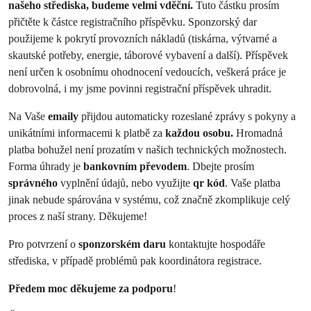
našeho střediska, budeme velmi vděční.
Tuto částku prosím
přičtěte k částce registračního příspěvku. Sponzorský dar
použijeme k pokrytí provozních nákladů (tiskárna, výtvarné a
skautské potřeby, energie, táborové vybavení a další). Příspěvek
není určen k osobnímu ohodnocení vedoucích, veškerá práce je
dobrovolná, i my jsme povinni registrační příspěvek uhradit.
Na Vaše
emaily
přijdou automaticky rozeslané zprávy s pokyny a
unikátními informacemi k platbě za
každou osobu.
Hromadná
platba bohužel není prozatím v našich technických možnostech.
Forma úhrady je
bankovním převodem
. Dbejte prosím
správného
vyplnění údajů, nebo využijte
qr kód
. Vaše platba
jinak nebude spárována v systému, což značně zkomplikuje celý
proces z naší strany. Děkujeme!
Pro potvrzení o
sponzorském daru
kontaktujte hospodáře
střediska, v případě problémů pak koordinátora registrace.
Předem moc děkujeme za podporu
!