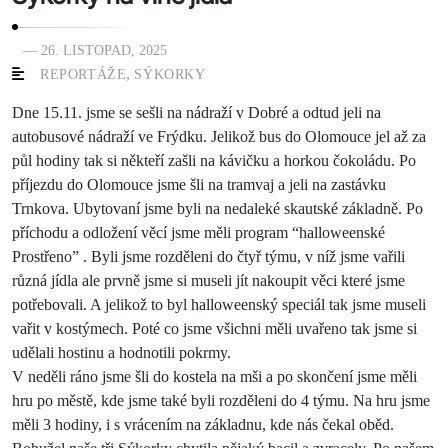
— 26. LISTOPAD, 2025
,
REPORTÁŽE
SÝKORKY
Dne 15.11. jsme se sešli na nádraží v Dobré a odtud jeli na
autobusové nádraží ve Frýdku. Jelikož bus do Olomouce jel až za
půl hodiny tak si někteří zašli na kávičku a horkou čokoládu. Po
příjezdu do Olomouce jsme šli na tramvaj a jeli na zastávku
Trnkova. Ubytovaní jsme byli na nedaleké skautské základně. Po
příchodu a odložení věcí jsme měli program “halloweenské
Prostřeno” . Byli jsme rozděleni do čtyř týmu, v níž jsme vařili
různá jídla ale prvně jsme si museli jít nakoupit věci které jsme
potřebovali. A jelikož to byl halloweenský speciál tak jsme museli
vařit v kostýmech. Poté co jsme všichni měli uvařeno tak jsme si
udělali hostinu a hodnotili pokrmy.
V neděli ráno jsme šli do kostela na mši a po skončení jsme měli
hru po městě, kde jsme také byli rozděleni do 4 týmu. Na hru jsme
měli 3 hodiny, i s vrácením na základnu, kde nás čekal oběd.