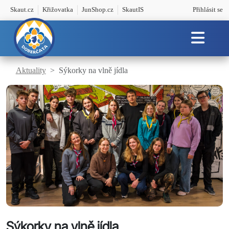
Skaut.cz
Křižovatka
JunShop.cz
SkautIS
Přihlásit se
Aktuality
Sýkorky na vlně jídla
Sýkorky na vlně jídla