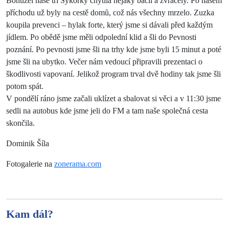
Bohužel naše tři Sýkorky chytila nějaký bacil a zvracely. Po našem
příchodu už byly na cestě domů, což nás všechny mrzelo. Zuzka
koupila prevenci – hylak forte, který jsme si dávali před každým
jídlem. Po obědě jsme měli odpolední klid a šli do Pevnosti
poznání. Po pevnosti jsme šli na trhy kde jsme byli 15 minut a poté
jsme šli na ubytko. Večer nám vedoucí připravili prezentaci o
škodlivosti vapovaní. Jelikož program trval dvě hodiny tak jsme šli
potom spát.
V pondělí ráno jsme začali uklízet a sbalovat si věci a v 11:30 jsme
sedli na autobus kde jsme jeli do FM a tam naše společná cesta
skončila.
Dominik Šíla
Fotogalerie na
zonerama.com
Kam dál?