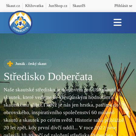
Skaut.cz
Křižovatka
JunShop.cz
SkautIS
Přihlásit se
Junák - český skaut
Středisko Doberčata
Naše skautské středisko je domovem pro 180 skautů a
skautek, které vedeme ke křesťanským hodnotám
a
skautskému slibu. I když je nás jen hrstka, patříme do
obrovského, inspirativního společenství 60 milionů
skautů a skautek po celém světě. Historie sahá přibližně
20 let zpět, kdy první dívčí oddíl...
V roce 2022 jsme
oslavili 10. výročí od založení střediska Doberčata.