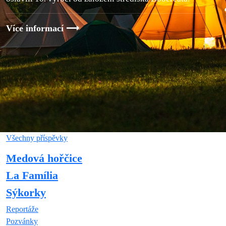
Více informací
Všechny příspěvky
Medová hořčice
La Família
Sýkorky
Reportáže
Pozvánky