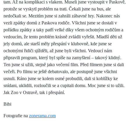
tam. Až na komplikaci s vlakem. Museli jsme vystoupit v Paskově,
protože se vyskytl problém na trati. Čekali jsme na bus, ale
nedočkali se. Mezitím jsme si zahráli zábavné hry. Nakonec nás
vezli zpátky domů z Paskova rodiče. Všichni jsme se dostali v
pořádku zpátky a taky patří velké díky všem ochotným rodičům a
vedoucím, že tento problém krásně zvládli vyřešit. Mladší děti už
jely domů, ale starší měly přespání v klubovně, kde jsme se
ochotnými řidiči sjížděli, až jsme byli všichni. Vedoucí nám
připravili program, který byl spíše na zamyšlení – takový klidný.
Ten jsme si užili, stejně jako večerní film. Před filmem jsme si dali
večeři. Po filmu se ještě debatovalo, ale postupně jsme všichni
usnuli. Ráno jsme se kolem osmé probudili, dali si koblížky ke
snídani, uklidili, rozloučili se a cupitali domu. Moc jsme si to užili.
Jak Zoo v Ostravě, tak i přespání.
Bibi
Fotografie na
zonerama.com