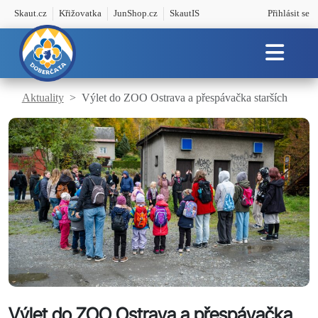
Skaut.cz
Křižovatka
JunShop.cz
SkautIS
Přihlásit se
Aktuality
Výlet do ZOO Ostrava a přespávačka starších
Výlet do ZOO Ostrava a přespávačka