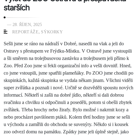
starších
— 28. ŘÍJEN, 2025
,
REPORTÁŽE
SÝKORKY
Sešli jsme se ráno na nádraží v Dobré, nasedli na vlak a jeli do
Ostravy s přestupem ve Frýdku-Místku. V Ostravě jsme vystoupili
a šli směrem na trolejbusovou zastávku a trolejbusem jeli přímo k
Zoo. Před Zoo jsme si řekli organizační info a vešli dovnitř. Hned,
co jsme vstoupili, jsme spatřili plameňáky. Po ZOO jsme chodili po
skupinkách, každá skupinka se vydala někam jinam. Všichni viděli
super zvířátka a poznali i nové. Určitě se dozvěděli spoustu nových
informací. Někteří si zašli na dobré jídlo, někteří si dali dobrou
svačinku a chvilku si odpočinuli a poseděli, potom si obešli zbytek
zvířátek. Třeba hrochy nebo žirafy. Bylo možné i nakrmit kozy a
nebo procházet pavilónem ptáků. Kolem třetí hodiny jsme se sešli
u východu a zamířili do obchodu se suvenýry. Někdo si i kousek
zoo odvezl domu na památku. Zpátky jsme jeli úplně stejně, jako