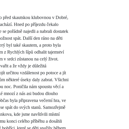
ráno před skautskou klubovnou v Dobré,
 nachází. Hned po příjezdu čekalo
se pořádně najedli a nabrali dostatek
možnost spát. Další den ráno na děti
erý byl také skautem, a proto byla
m z Rychlých šípů odhalit tajemství
 v srdci zůstanou na celý život.
ařit a že vždy je důležitá
t určitou vzdálenost po potoce a jít
ům některé úseky daly zabrat. Všichni
lou noc. Poničila nám spoustu věcí a
aké mnozí z nás asi budou dlouho
občas byla připravena večerní hra, ve
i se spát do svých stanů. Samozřejmě
kova, kde jsme navštívili místní
ému konci celého příběhu a dosáhli
 bobříci, které se děti snažily během