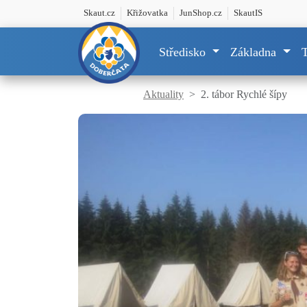
Skaut.cz
Křižovatka
JunShop.cz
SkautIS
Středisko
Základna
Aktuality
2. tábor Rychlé šípy