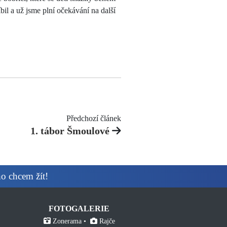
íbil a už jsme plní očekávání na další
Předchozí článek
1. tábor Šmoulové
ho chcem žít!
FOTOGALERIE
Zonerama
Rajče