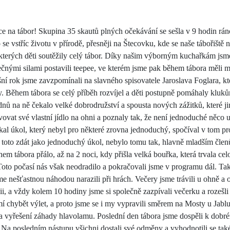
 roce na tábor! Skupina 35 skautů plných očekávání se sešla v 9 hodin 
o se vstříc životu v přírodě, přesněji na Štecovku, kde se naše tábořiště
kterých děti soutěžily celý tábor. Díky našim výborným kuchařkám jsme 
společnými silami postavili teepee, ve kterém jsme pak během tábora měli 
ní rok jsme zavzpomínali na slavného spisovatele Jaroslava Foglara, kt
. Během tábora se celý příběh rozvíjel a děti postupně pomáhaly kluků
 na ně čekalo velké dobrodružství a spousta nových zážitků, které jim
ovat své vlastní jídlo na ohni a poznaly tak, že není jednoduché něco uv
l úkol, který nebyl pro některé zrovna jednoduchý, spočíval v tom projí
toto zdát jako jednoduchý úkol, nebylo tomu tak, hlavně mladším člen
em tábora přálo, až na 2 noci, kdy přišla velká bouřka, která trvala ce
 Toto počasí nás však neodradilo a pokračovali jsme v programu dál. T
me nešťastnou náhodou narazili při hrách. Večery jsme trávili u ohně a 
gii, a vždy kolem 10 hodiny jsme si společně zazpívali večerku a rozešl
 chybět výlet, a proto jsme se i my vypravili směrem na Mosty u Jablun
e na vyřešení záhady hlavolamu. Poslední den tábora jsme dospěli k dobr
. Na posledním nástupu všichni dostali své odměny a vyhodnotili se také