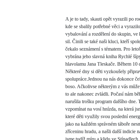
A je to tady, skauti opět vyrazili po
kde se sbalily potřebné věci a vyrazil
vybalování a rozdělení do skupin, ve 
sil. Činili se také naši kluci, kteří 
čekalo seznámení s tématem. Pro letoš
vybrána jeho slavná kniha Rychlé šípy
hlavolamu Jana Tleskače. Během 10 dnů
Některé dny si děti vyzkoušely připrav
spolupráce.Jednou na nás dokonce čeka
boso. Ačkolivse některým z vás může 
to ale nakonec zvládli. Počasí nám běh
narušila trošku program dalšího dne.
vzpomínat na vosí hnízda, na která js
které děti využily svou poslední ener
jako na každém správném táboře nesmí
zříceninu hradu, a našli další indici
jsme tudíž míru a klidu ve Stínadlech