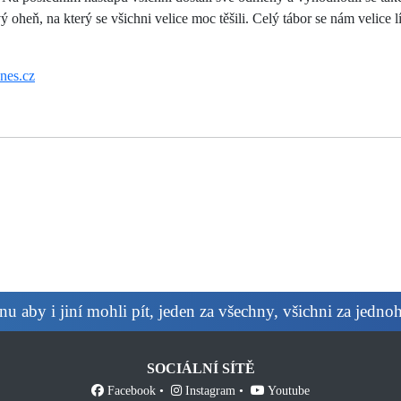
ý oheň, na který se všichni velice moc těšili. Celý tábor se nám velice l
dnes.cz
 aby i jiní mohli pít, jeden za všechny, všichni za jedno
SOCIÁLNÍ SÍTĚ
Facebook
Instagram
Youtube