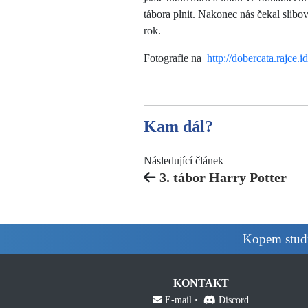
tábora plnit. Nakonec nás čekal slibov
rok.
Fotografie na
http://dobercata.rajce.i
Kam dál?
Následující článek
3. tábor Harry Potter
Kopem studnu
KONTAKT
E-mail
Discord