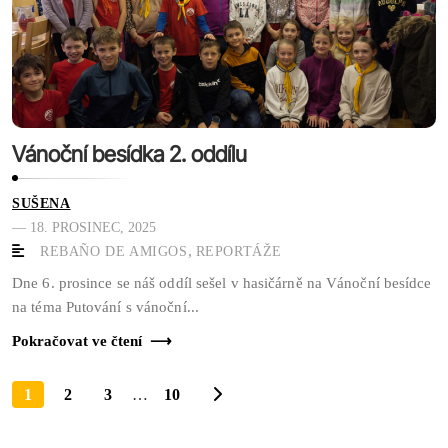
Vánoční besídka 2. oddílu
SUŠENA
— 18. PROSINEC, 2025
,
REBAÑO DE AMIGOS
REPORTÁŽE
Dne 6. prosince se náš oddíl sešel v hasičárně na Vánoční besídce
na téma Putování s vánoční...
Pokračovat ve čtení
1
2
3
…
10