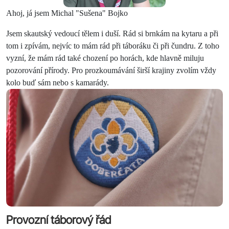
Ahoj, já jsem Michal "Sušena" Bojko
Jsem skautský vedoucí tělem i duší. Rád si brnkám na kytaru a při
tom i zpívám, nejvíc to mám rád při táboráku či při čundru. Z toho
vyzní, že mám rád také chození po horách, kde hlavně miluju
pozorování přírody. Pro prozkoumávání širší krajiny zvolím vždy
kolo buď sám nebo s kamarády.
Provozní táborový řád