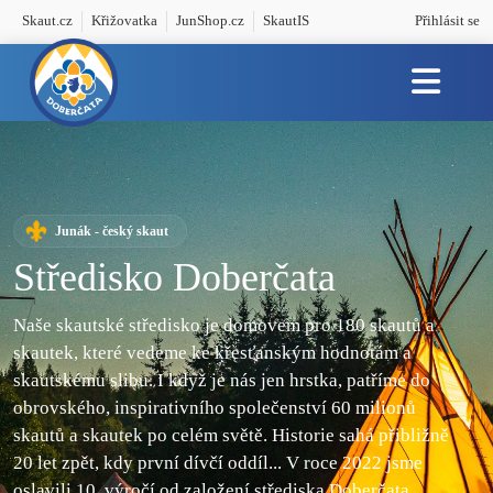
Skaut.cz
Křižovatka
JunShop.cz
SkautIS
Přihlásit se
Junák - český skaut
Středisko Doberčata
Naše skautské středisko je domovem pro 180 skautů a
skautek, které vedeme ke křesťanským hodnotám
a
skautskému slibu. I když je nás jen hrstka, patříme do
obrovského, inspirativního společenství 60 milionů
skautů a skautek po celém světě. Historie sahá přibližně
20 let zpět, kdy první dívčí oddíl...
V roce 2022 jsme
oslavili 10. výročí od založení střediska Doberčata.