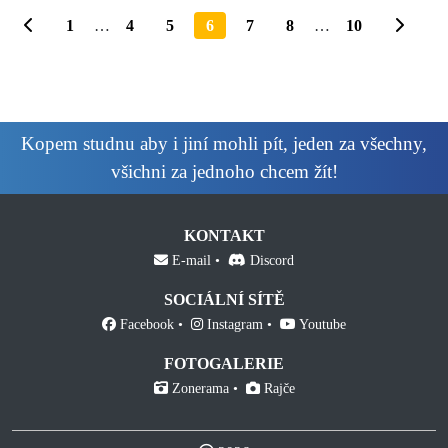
1
…
4
5
6
7
8
…
10
Kopem studnu aby i jiní mohli pít, jeden za všechny,
všichni za jednoho chcem žít!
KONTAKT
E-mail
Discord
SOCIÁLNÍ SÍTĚ
Facebook
Instagram
Youtube
FOTOGALERIE
Zonerama
Rajče