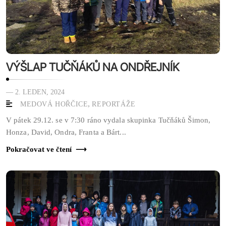
VÝŠLAP TUČŇÁKŮ NA ONDŘEJNÍK
— 2. LEDEN, 2024
,
MEDOVÁ HOŘČICE
REPORTÁŽE
V pátek 29.12. se v 7:30 ráno vydala skupinka Tučňáků Šimon,
Honza, David, Ondra, Franta a Bárt...
Pokračovat ve čtení