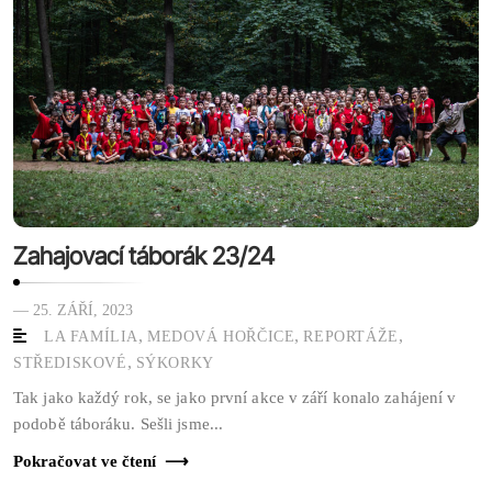
Zahajovací táborák 23/24
— 25. ZÁŘÍ, 2023
,
,
,
LA FAMÍLIA
MEDOVÁ HOŘČICE
REPORTÁŽE
,
STŘEDISKOVÉ
SÝKORKY
Tak jako každý rok, se jako první akce v září konalo zahájení v
podobě táboráku. Sešli jsme...
Pokračovat ve čtení