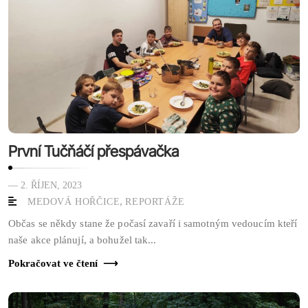
První Tučňáčí přespávačka
— 2. ŘÍJEN, 2023
,
MEDOVÁ HOŘČICE
REPORTÁŽE
Občas se někdy stane že počasí zavaří i samotným vedoucím kteří
naše akce plánují, a bohužel tak...
Pokračovat ve čtení