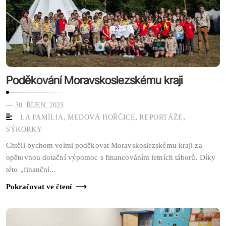
Poděkování Moravskoslezskému kraji
— 30. ŘÍJEN, 2023
,
,
,
LA FAMÍLIA
MEDOVÁ HOŘČICE
REPORTÁŽE
SÝKORKY
Chtěli bychom velmi poděkovat Moravskoslezskému kraji za
opětovnou dotační výpomoc s financováním letních táborů. Díky
této „finanční...
Pokračovat ve čtení