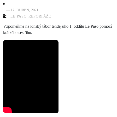
— 17. DUBEN, 2021
,
LE PASO
REPORTÁŽE
Vzpomeňme na loňský tábor tehdejšího 1. oddílu Le Paso pomocí
krátkého sestřihu.