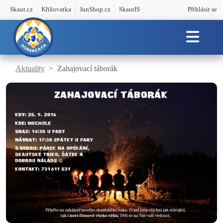
Skaut.cz
Křižovatka
JunShop.cz
SkautIS
Přihlásit se
Aktuality
Zahajovací táborák