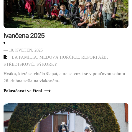
Ivančena 2025
— 10. KVĚTEN, 2025
,
,
,
LA FAMÍLIA
MEDOVÁ HOŘČICE
REPORTÁŽE
,
STŘEDISKOVÉ
SÝKORKY
Hrstka, které se chtělo šlapat, a ne se vozit se v pouťovou sobotu
26. dubna sešla na vlakovém...
Pokračovat ve čtení