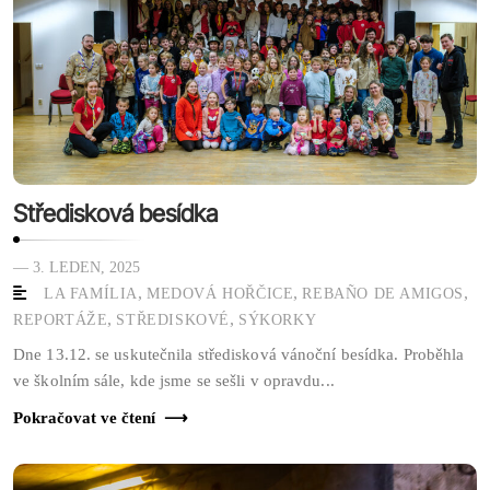
Středisková besídka
— 3. LEDEN, 2025
,
,
,
LA FAMÍLIA
MEDOVÁ HOŘČICE
REBAÑO DE AMIGOS
,
,
REPORTÁŽE
STŘEDISKOVÉ
SÝKORKY
Dne 13.12. se uskutečnila středisková vánoční besídka. Proběhla
ve školním sále, kde jsme se sešli v opravdu...
Pokračovat ve čtení