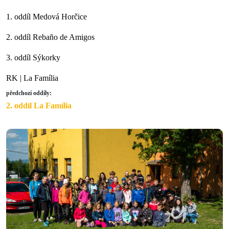
1. oddíl Medová Horčice
2. oddíl Rebaño de Amigos
3. oddíl Sýkorky
RK | La Família
předchozí oddíly:
2. oddíl La Família