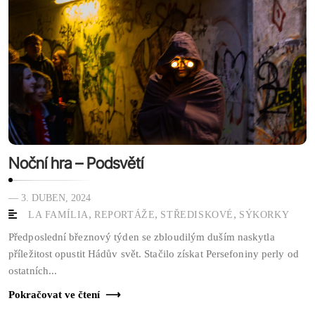
Noční hra – Podsvětí
— 3. DUBEN, 2024
,
,
,
LA FAMÍLIA
REPORTÁŽE
STŘEDISKOVÉ
SÝKORKY
Předposlední březnový týden se zbloudilým duším naskytla
příležitost opustit Hádův svět. Stačilo získat Persefoniny perly od
ostatních...
Pokračovat ve čtení