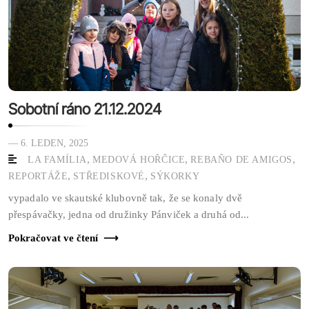
Sobotní ráno 21.12.2024
— 6. LEDEN, 2025
,
,
,
LA FAMÍLIA
MEDOVÁ HOŘČICE
REBAÑO DE AMIGOS
,
,
REPORTÁŽE
STŘEDISKOVÉ
SÝKORKY
vypadalo ve skautské klubovně tak, že se konaly dvě
přespávačky, jedna od družinky Pánviček a druhá od...
Pokračovat ve čtení