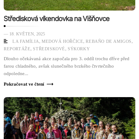
Středisková víkendovka na Višňovce
— 18. KVĚTEN, 2025
,
,
,
LA FAMÍLIA
MEDOVÁ HOŘČICE
REBAÑO DE AMIGOS
,
,
REPORTÁŽE
STŘEDISKOVÉ
SÝKORKY
Dlouho očekávaná akce započala pro 3. oddíl trochu dříve před
farou chladného, avšak slunečného brzkého čtvrtečního
odpoledne...
Pokračovat ve čtení