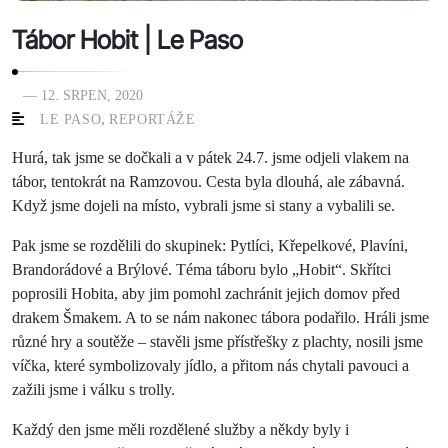
Tábor Hobit | Le Paso
— 12. SRPEN, 2020
,
LE PASO
REPORTÁŽE
Hurá, tak jsme se dočkali a v pátek 24.7. jsme odjeli vlakem na
tábor, tentokrát na Ramzovou. Cesta byla dlouhá, ale zábavná.
Když jsme dojeli na místo, vybrali jsme si stany a vybalili se.
Pak jsme se rozdělili do skupinek: Pytlíci, Křepelkové, Plavíni,
Brandorádové a Brýlové. Téma táboru bylo „Hobit“. Skřítci
poprosili Hobita, aby jim pomohl zachránit jejich domov před
drakem Šmakem. A to se nám nakonec tábora podařilo. Hráli jsme
různé hry a soutěže – stavěli jsme přístřešky z plachty, nosili jsme
víčka, které symbolizovaly jídlo, a přitom nás chytali pavouci a
zažili jsme i válku s trolly.
Každý den jsme měli rozdělené služby a někdy byly i